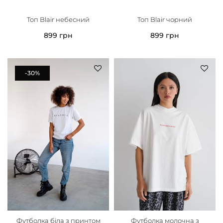
Топ Blair небесний
Топ Blair чорний
899
грн
899
грн
-30%
Футболка біла з принтом
Футболка молочна з