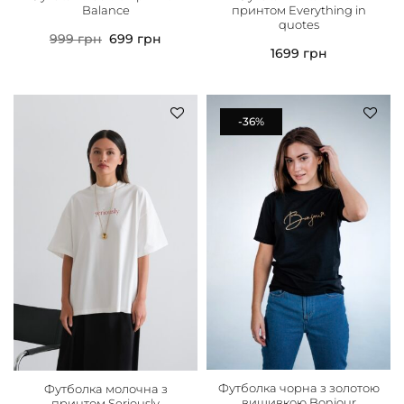
Balance
принтом Everything in
quotes
999
грн
699
грн
1699
грн
-36%
Футболка чорна з золотою
Футболка молочна з
вишивкою Bonjour
принтом Seriously